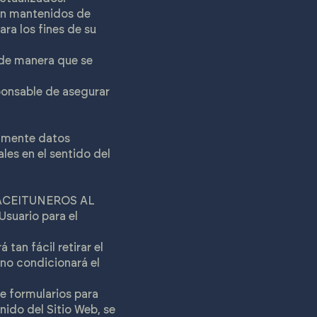
rán mantenidos de
ra los fines de su
 de manera que se
ponsable de asegurar
amente datos
les en el sentido del
o. ACEITUNEROS AL
suario para el
tan fácil retirar el
no condicionará el
de formularios para
nido del Sitio Web, se