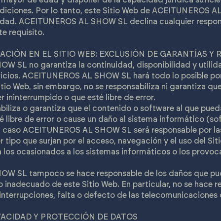
ndiciones. Por lo tanto, este Sitio Web de ACEITUNEROS 
edad. ACEITUNEROS AL SHOW SL declina cualquier respons
e requisito.
EGACIÓN EN EL SITIO WEB: EXCLUSIÓN DE GARANTÍAS Y
SL no garantiza la continuidad, disponibilidad y utilidad
vicios. ACEITUNEROS AL SHOW SL hará todo lo posible por
tio Web, sin embargo, no se responsabiliza ni garantiza que
r ininterrumpido o que esté libre de error.
iliza o garantiza que el contenido o software al que pued
té libre de error o cause un daño al sistema informático (s
ún caso ACEITUNEROS AL SHOW SL será responsable por las
r tipo que surjan por el acceso, navegación y el uso del Si
a los ocasionados a los sistemas informáticos o los provoc
.
 SL tampoco se hace responsable de los daños que pud
so inadecuado de este Sitio Web. En particular, no se hace
 interrupciones, falta o defecto de las telecomunicaciones 
RIVACIDAD Y PROTECCIÓN DE DATOS