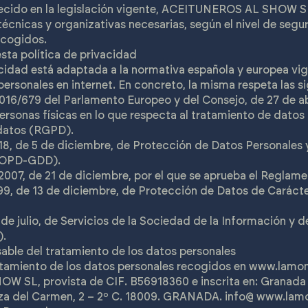
lecido en la legislación vigente, ACEITUNEROS AL SHOW 
écnicas y organizativas necesarias, según el nivel de seg
ecogidos.
sta política de privacidad
acidad está adaptada a la normativa española y europea vi
ersonales en internet. En concreto, la misma respeta las s
16/679 del Parlamento Europeo y del Consejo, de 27 de abri
ersonas físicas en lo que respecta al tratamiento de datos p
 datos (RGPD).
8, de 5 de diciembre, de Protección de Datos Personales y
(LOPD-GDD).
2007, de 21 de diciembre, por el que se aprueba el Reglame
99, de 13 de diciembre, de Protección de Datos de Caráct
 de julio, de Servicios de la Sociedad de la Información y
).
able del tratamiento de los datos personales
atamiento de los datos personales recogidos en
www.lamon
SL, provista de CIF. B56918360 e inscrita en: Granada c
laza del Carmen, 2 – 2º C. 18009. GRANADA. info@
www.lamo