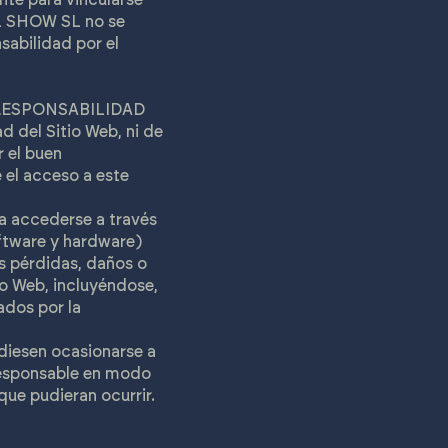
AL SHOW SL no se
abilidad por el
 RESPONSABILIDAD
 del Sitio Web, ni de
 el buen
 el acceso a este
a accederse a través
oftware y hardware)
 pérdidas, daños o
tio Web, incluyéndose,
ados por la
iesen ocasionarse a
 responsable en modo
que pudieran ocurrir.