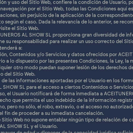
ón y uso del Sitio Web, confiere la condición de Usuario, p
a navegación por el Sitio Web, todas las Condiciones aquí e
aciones, sin perjuicio de la aplicación de la correspondien
 según el caso. Dada la relevancia de lo anterior, se reco
isite el Sitio Web.
TUNEROS AL SHOW SL proporciona gran diversidad de info
me su responsabilidad para realizar un uso correcto del Sit
tenderá a:
ción, Contenidos y/o Servicios y datos ofrecidos por A
io a lo dispuesto por las presentes Condiciones, la Ley, la 
lquier otro modo puedan suponer lesión de los derechos de
 del Sitio Web.
d de las informaciones aportadas por el Usuario en los form
HOW SL para el acceso a ciertos Contenidos o Servicios 
aso, el Usuario notificará de forma inmediata a ACEITU
echo que permita el uso indebido de la información regist
o, pero no sólo, el robo, extravío, o el acceso no autorizad
el fin de proceder a su inmediata cancelación.
 Sitio Web no supone entablar ningún tipo de relación de 
L SHOW SL y el Usuario.
r mayor de edad y disponer de la capacidad jurídica suficie