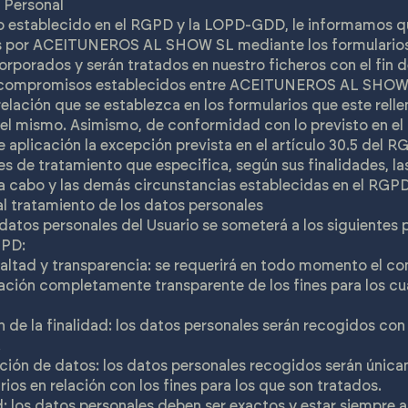
 Personal
o establecido en el RGPD y la LOPD-GDD, le informamos q
s por ACEITUNEROS AL SHOW SL mediante los formularios
rporados y serán tratados en nuestro ficheros con el fin de
os compromisos establecidos entre ACEITUNEROS AL SHOW S
elación que se establezca en los formularios que este relle
 del mismo. Asimismo, de conformidad con lo previsto en e
 aplicación la excepción prevista en el artículo 30.5 del 
es de tratamiento que especifica, según sus finalidades, l
a cabo y las demás circunstancias establecidas en el RGPD
 al tratamiento de los datos personales
 datos personales del Usuario se someterá a los siguientes 
GPD:
 lealtad y transparencia: se requerirá en todo momento el c
ación completamente transparente de los fines para los cu
ón de la finalidad: los datos personales serán recogidos co
.
ción de datos: los datos personales recogidos serán única
ios en relación con los fines para los que son tratados.
d: los datos personales deben ser exactos y estar siempre 