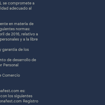
SL se compromete a
uridad adecuado al
gente en materia de
iguientes normas:
l de 2016, relativo a
ersonales y a la libre
 garantía de los
nto de desarrollo de
er Personal
 de Comercio
afest.com
es:
on los siguientes
nafest.com
Registro