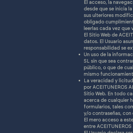
El acceso, la navegaci
desde que se inicia l
sus ulteriores modific
obligado cumplimiento
leerlas cada vez que v
El Sitio Web de ACEI
datos. El Usuario asu
responsabilidad se ex
Un uso de la informa
SL sin que sea contrar
público, o que de cua
mismo funcionamiento
La veracidad y licitu
por ACEITUNEROS AL S
Sitio Web. En todo c
acerca de cualquier h
formularios, tales com
y/o contraseñas, con 
El mero acceso a este
entre ACEITUNEROS A
El Usuario declara se