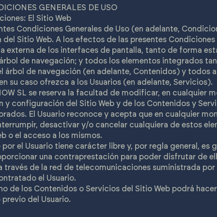
NDICIONES GENERALES DE USO
ciones: El Sitio Web
entes Condiciones Generales de Uso (en adelante, Condicion
ón del Sitio Web. A los efectos de las presentes Condicion
cia externa de los interfaces de pantalla, tanto de forma e
l árbol de navegación; y todos los elementos integrados tan
l árbol de navegación (en adelante, Contenidos) y todos a
en su caso ofrezca a los Usuarios (en adelante, Servicios).
SL se reserva la facultad de modificar, en cualquier mo
ón y configuración del Sitio Web y de los Contenidos y Servi
porados. El Usuario reconoce y acepta que en cualquier
errumpir, desactivar y/o cancelar cualquiera de estos el
eb o el acceso a los mismos.
por el Usuario tiene carácter libre y, por regla general, es g
porcionar una contraprestación para poder disfrutar de ello
a través de la red de telecomunicaciones suministrada por
ntratado el Usuario.
uno de los Contenidos o Servicios del Sitio Web podrá hace
 previo del Usuario.