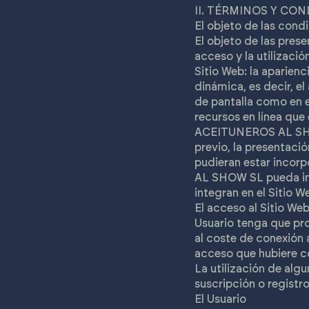
II. TÉRMINOS Y CO
El objeto de las condi
El objeto de las pres
acceso y la utilizaci
Sitio Web: la aparien
dinámica, es decir, e
de pantalla como en e
recursos en línea que 
ACEITUNEROS AL SHOW 
previo, la presentaci
pudieran estar incor
AL SHOW SL pueda int
integran en el Sitio W
El acceso al Sitio Web 
Usuario tenga que pro
al coste de conexión 
acceso que hubiere co
La utilización de alg
suscripción o registro
El Usuario