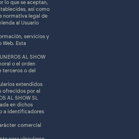
or lo que se aceptan,
stablecidas, así como
te normativa legal de
mienda al Usuario
rmación, servicios y
io Web. Esta
CEITUNEROS AL SHOW
moral o el orden
 terceros o del
ularios extendidos
ofrecidos por el
NEROS AL SHOW SL
rada en dichos
o a identificadores
carácter comercial
nte para vincularse