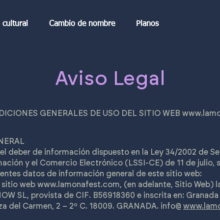
cultural
Cambio de nombre
Planos
Aviso Legal
DICIONES GENERALES DE USO DEL SITIO WEB
www.lamo
ENERAL
l deber de información dispuesto en la Ley 34/2002 de Ser
ación y el Comercio Electrónico (LSSI-CE) de 11 de julio, se
ientes datos de información general de este sitio web:
e sitio web
www.lamonafest.com
, (en adelante, Sitio Web) l
SL, provista de CIF. B56918360 e inscrita en: Granada c
laza del Carmen, 2 – 2º C. 18009. GRANADA. info@
www.lamo