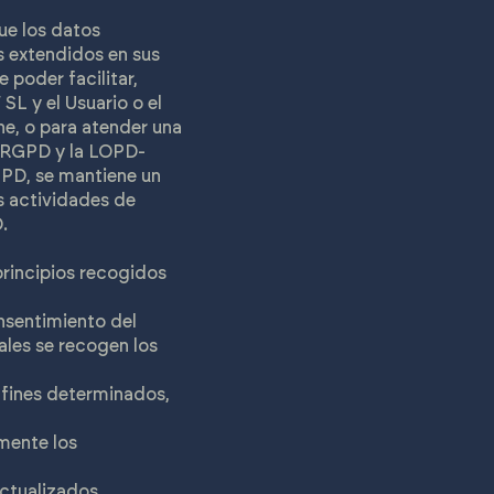
ue los datos
 extendidos en sus
 poder facilitar,
L y el Usuario o el
ne, o para atender una
l RGPD y la LOPD-
RGPD, se mantiene un
as actividades de
.
principios recogidos
onsentimiento del
ales se recogen los
n fines determinados,
mente los
actualizados.